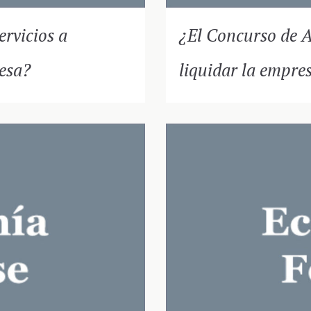
ervicios a
¿El Concurso de A
resa?
liquidar la empre