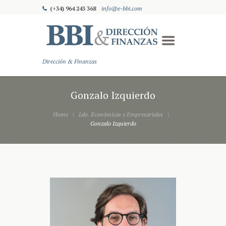
(+34) 964 243 368
info@e-bbi.com
Dirección & Finanzas
Gonzalo Izquierdo
Home
Ldo. Económicas y Empresariales
Gonzalo Izquierdo